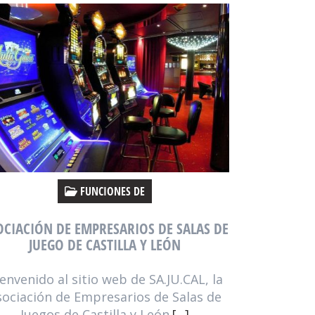
FUNCIONES DE
OCIACIÓN DE EMPRESARIOS DE SALAS DE
JUEGO DE CASTILLA Y LEÓN
envenido al sitio web de SA.JU.CAL, la
sociación de Empresarios de Salas de
Juegos de Castilla y León.
[...]