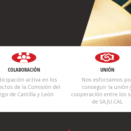
IOS DE SALAS DE JUEGO DE CYL
COLABORACIÓN
UNIÓN
ticipación activa en los
Nos esforzamos po
ectos de la Comisión del
conseguir la unión 
ego de Castilla y León
cooperación entre los s
de SA.JU.CAL