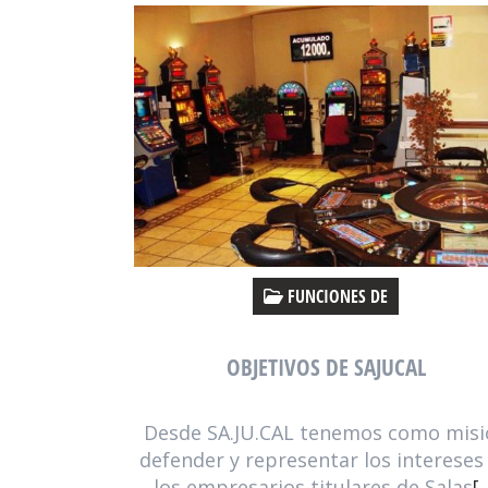
FUNCIONES DE
OBJETIVOS DE SAJUCAL
Desde SA.JU.CAL tenemos como misi
defender y representar los intereses
los empresarios titulares de Salas
[..