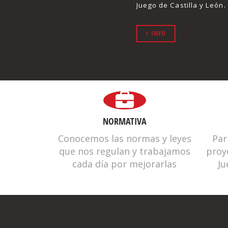
Juego de Castilla y León.
+ INFO
ASOCIACIÓN DE EMPRESAR
NORMATIVA
Conocemos las normas y leyes
Par
que nos regulan y trabajamos
proy
cada día por mejorarlas
Ju