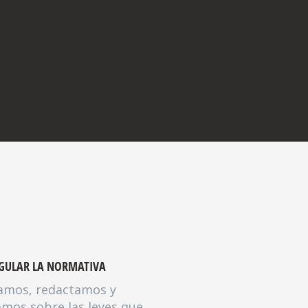
GULAR LA NORMATIVA
amos, redactamos y
mos sobre las leyes que