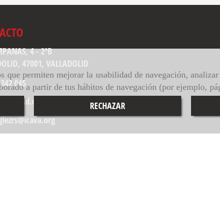
ACTO
PANAS, 4 - 2ºB
DOLID,
47001,
VALLADOLID
ros que permiten mejorar la usabilidad de navegación, analiza
 342 045
aborado a partir de tus hábitos de navegación (por ejemplo, pá
o
sajucal.com
RECHAZAR
glezrs
icava.org
S
POLÍTICA DE PRIVACIDAD