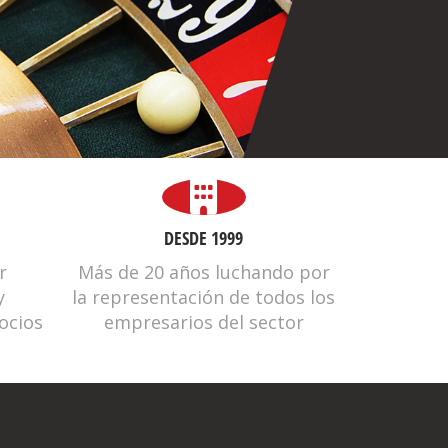
DESDE 1999
r
Más de 20 años luchando por
y
la representación de todos los
ocios
empresarios del sector